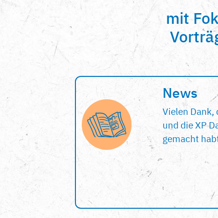
mit Fo
Vorträ
News
Vielen Dank, 
und die XP Da
gemacht habt;