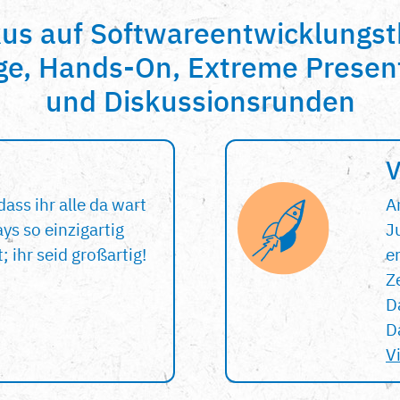
kus auf Softwareentwicklungs
ge, Hands-On, Extreme Presen
und Diskussionsrunden
V
dass ihr alle da wart
A
ys so einzigartig
J
 ihr seid großartig!
er
Z
D
D
V