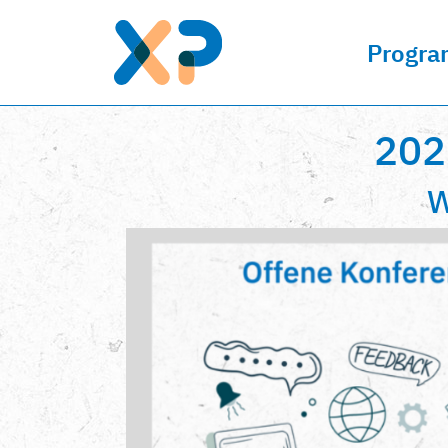
Progr
202
W