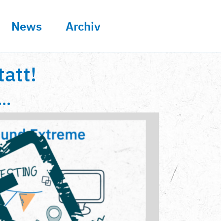
News
Archiv
att!
..