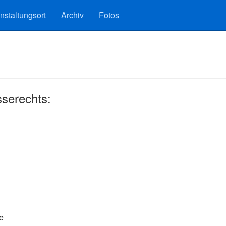
nstaltungsort
Archiv
Fotos
sserechts:
e