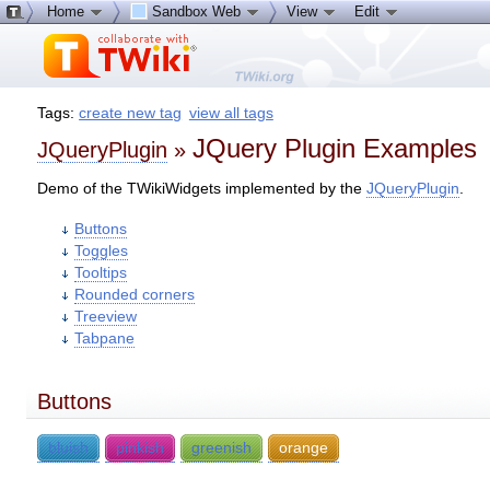
Home
Sandbox Web
View
Edit
Tags:
create new tag
view all tags
JQuery Plugin Examples
JQueryPlugin
»
Demo of the TWikiWidgets implemented by the
JQueryPlugin
.
Buttons
Toggles
Tooltips
Rounded corners
Treeview
Tabpane
Buttons
bluish
pinkish
greenish
orange