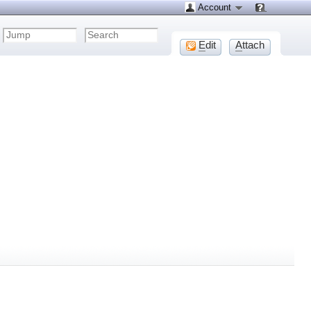
Account
E
dit
A
ttach