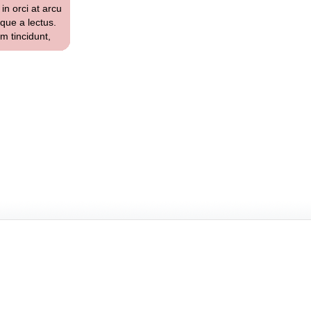
in orci at arcu
sque a lectus.
um tincidunt,