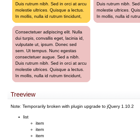
Duis rutrum nibh. Sed in orci at arcu
Duis rutrum nibh. Sed 
molestie ultrices. Quisque a lectus.
molestie ultrices. Qui
In mollis, nulla id rutrum tincidunt,
In mollis, nulla id rutr
Consectetuer adipiscing elit. Nulla
dui turpis, convallis eget, lacinia id,
vulputate ut, ipsum. Donec sed
sem. Ut tempus. Nunc egestas
consectetuer augue. Sed a nibh.
Duis rutrum nibh. Sed in orci at arcu
molestie ultrices. Quisque a lectus.
In mollis, nulla id rutrum tincidunt,
Treeview
Note: Temporarily broken with plugin upgrade to jQuery 1.10.2
list
item
item
item