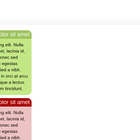
lor sit amet
g elit. Nulla
et, lacinia id,
Donec sed
c egestas
Sed a nibh.
in orci at arcu
sque a lectus.
um tincidunt,
lor sit amet
g elit. Nulla
et, lacinia id,
Donec sed
c egestas
Sed a nibh.