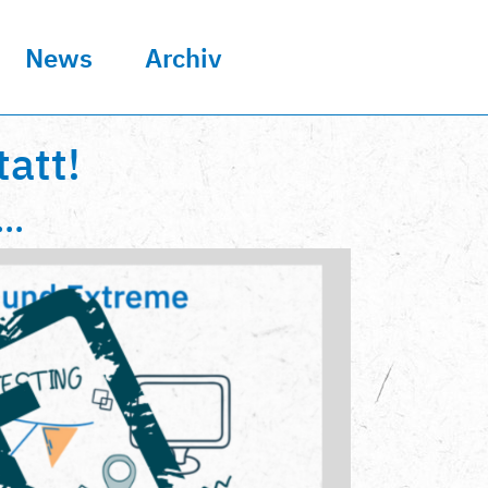
News
Archiv
att!
..