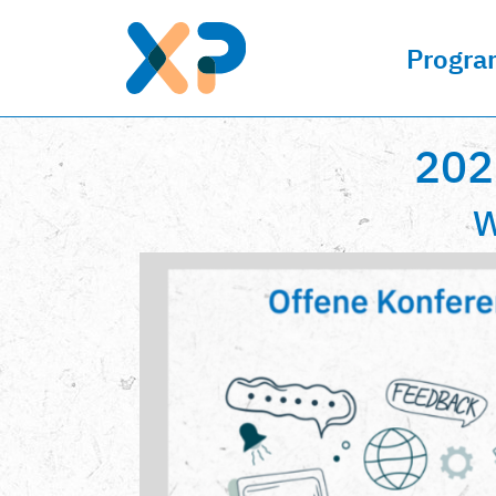
Progr
202
W