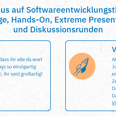
kus auf Softwareentwicklungs
ge, Hands-On, Extreme Presen
und Diskussionsrunden
V
dass ihr alle da wart
A
ys so einzigartig
J
 ihr seid großartig!
er
Z
D
D
V