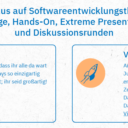
kus auf Softwareentwicklungs
ge, Hands-On, Extreme Presen
und Diskussionsrunden
V
dass ihr alle da wart
A
ys so einzigartig
J
 ihr seid großartig!
er
Z
D
D
V