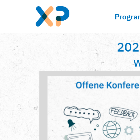
Progr
202
W