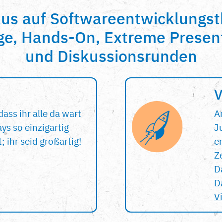
kus auf Softwareentwicklungs
ge, Hands-On, Extreme Presen
und Diskussionsrunden
V
dass ihr alle da wart
A
ys so einzigartig
J
 ihr seid großartig!
er
Z
D
D
V