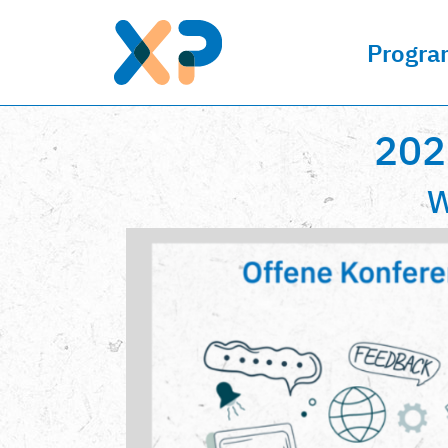
Progr
202
W