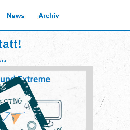
News
Archiv
att!
..