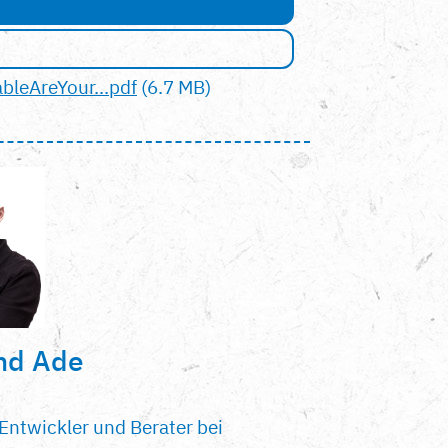
leAreYour...pdf
(6.7 MB)
nd Ade
n Entwickler und Berater bei